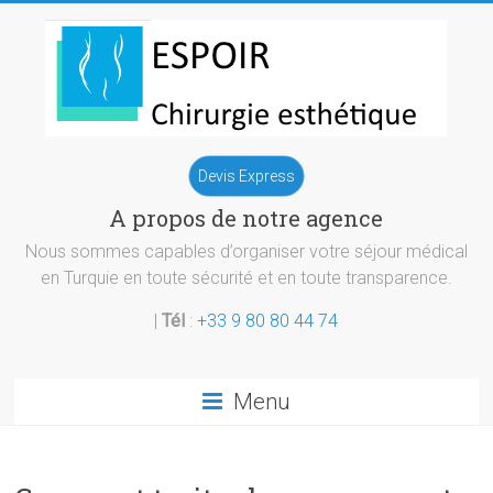
Skip
to
content
Chirurgie
Devis Express
esthetique
A propos de notre agence
Turquie
Nous sommes capables d’organiser votre séjour médical
en Turquie en toute sécurité et en toute transparence.
|
Tél
:
+33 9 80 80 44 74
Menu