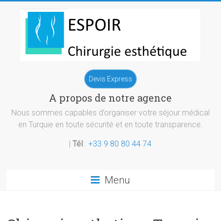
Skip
to
content
Chirurgie
Devis Express
esthetique
A propos de notre agence
Turquie
Nous sommes capables d’organiser votre séjour médical
en Turquie en toute sécurité et en toute transparence.
|
Tél
:
+33 9 80 80 44 74
Menu