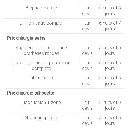
Blépharoplastie
sur
5 nuits et 6
devis
jours
Lifting visage complet
sur
6 nuits et 7
devis
jours
Prix chirurgie seins
Augmentation mammaire
sur
5 nuits et 6
prothèses rondes
devis
jours
Lipofilling seins + liposuccion
sur
5 nuits et 6
complète
devis
jours
Lifting seins
sur
5 nuits et 6
devis
jours
Prix chirurgie silhouette
Liposuccion 1 zone
sur
5 nuits et 6
devis
jours
Abdominoplastie
sur
5 nuits et 6
devis
jours