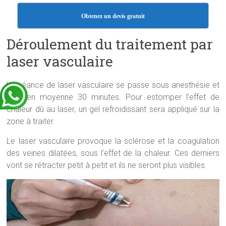
Obtenez un devis gratuit
Déroulement du traitement par
laser vasculaire
La séance de laser vasculaire se passe sous anesthésie et
dure en moyenne 30 minutes. Pour estomper l’effet de
chaleur dû au laser, un gel refroidissant sera appliqué sur la
zone à traiter.
Le laser vasculaire provoque la sclérose et la coagulation
des veines dilatées, sous l’effet de la chaleur. Ces derniers
vont se rétracter petit à petit et ils ne seront plus visibles.