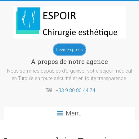
Skip
to
content
Chirurgie
Devis Express
esthetique
A propos de notre agence
Turquie
Nous sommes capables d’organiser votre séjour médical
en Turquie en toute sécurité et en toute transparence.
|
Tél
:
+33 9 80 80 44 74
Menu