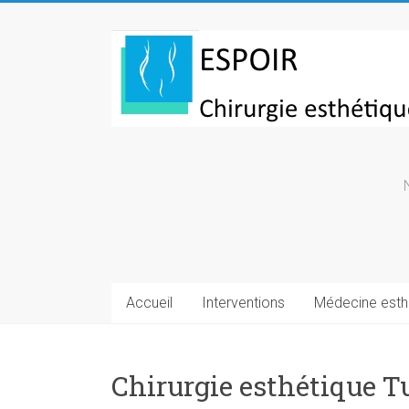
Skip
to
Chirurgie
content
esthetique
Turquie
Accueil
Interventions
Médecine esth
Chirurgie esthétique Tu