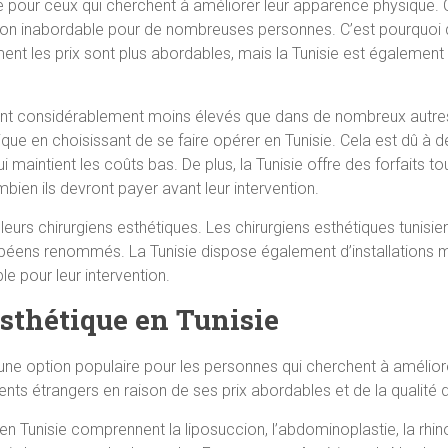
re pour ceux qui cherchent à améliorer leur apparence physique.
on inabordable pour de nombreuses personnes. C’est pourquoi de
ment les prix sont plus abordables, mais la Tunisie est égalemen
e sont considérablement moins élevés que dans de nombreux autr
tique en choisissant de se faire opérer en Tunisie. Cela est dû 
aintient les coûts bas. De plus, la Tunisie offre des forfaits tou
ien ils devront payer avant leur intervention.
eurs chirurgiens esthétiques. Les chirurgiens esthétiques tunisi
éens renommés. La Tunisie dispose également d’installations m
e pour leur intervention.
esthétique en Tunisie
 une option populaire pour les personnes qui cherchent à amélior
ents étrangers en raison de ses prix abordables et de la qualité
 Tunisie comprennent la liposuccion, l’abdominoplastie, la rhinopl