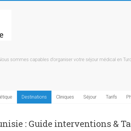
Nous sommes capables d’organiser votre séjour médical en Turqu
étique
Destinations
Cliniques
Séjour
Tarifs
Ph
nisie : Guide interventions & Ta