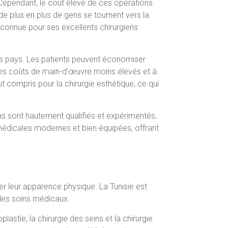
 Cependant, le coût élevé de ces opérations
 plus en plus de gens se tournent vers la
t connue pour ses excellents chirurgiens
es pays. Les patients peuvent économiser
à des coûts de main-d’œuvre moins élevés et à
t compris pour la chirurgie esthétique, ce qui
ens sont hautement qualifiés et expérimentés,
édicales modernes et bien équipées, offrant
er leur apparence physique. La Tunisie est
 des soins médicaux.
astie, la chirurgie des seins et la chirurgie