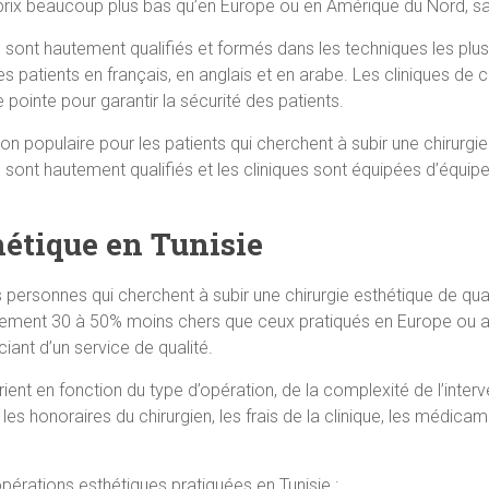
s prix beaucoup plus bas qu’en Europe ou en Amérique du Nord, s
e sont hautement qualifiés et formés dans les techniques les plus 
tients en français, en anglais et en arabe. Les cliniques de ch
pointe pour garantir la sécurité des patients.
on populaire pour les patients qui cherchent à subir une chirurgie
e sont hautement qualifiés et les cliniques sont équipées d’équip
hétique en Tunisie
s personnes qui cherchent à subir une chirurgie esthétique de qu
lement 30 à 50% moins chers que ceux pratiqués en Europe ou aux
iant d’un service de qualité.
rient en fonction du type d’opération, de la complexité de l’interv
 les honoraires du chirurgien, les frais de la clinique, les médic
opérations esthétiques pratiquées en Tunisie :