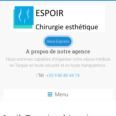
Skip
to
content
Chirurgie
Devis Express
esthetique
A propos de notre agence
Turquie
Nous sommes capables d’organiser votre séjour médical
en Turquie en toute sécurité et en toute transparence.
|
Tél
:
+33 9 80 80 44 74
Menu