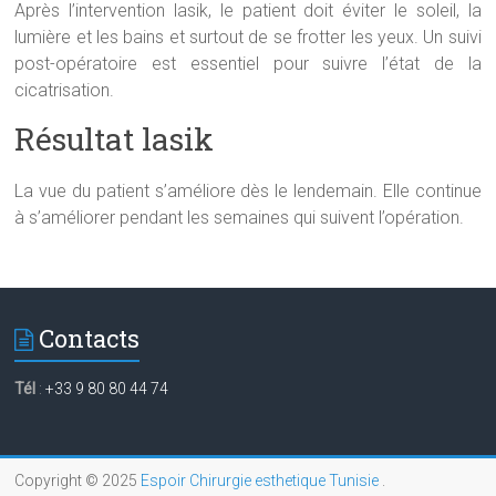
Après l’intervention lasik, le patient doit éviter le soleil, la
lumière et les bains et surtout de se frotter les yeux. Un suivi
post-opératoire est essentiel pour suivre l’état de la
cicatrisation.
Résultat lasik
La vue du patient s’améliore dès le lendemain. Elle continue
à s’améliorer pendant les semaines qui suivent l’opération.
Contacts
Tél
:
+33 9 80 80 44 74
Copyright © 2025
Espoir Chirurgie esthetique Tunisie
.