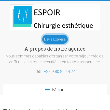
Skip
to
content
Chirurgie
Devis Express
esthetique
A propos de notre agence
Turquie
Nous sommes capables d’organiser votre séjour médical
en Turquie en toute sécurité et en toute transparence.
|
Tél
:
+33 9 80 80 44 74
Menu