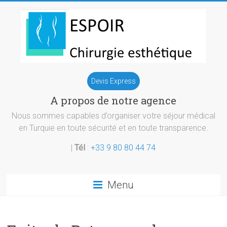
Skip
to
content
Chirurgie
Devis Express
esthetique
A propos de notre agence
Turquie
Nous sommes capables d’organiser votre séjour médical
en Turquie en toute sécurité et en toute transparence.
|
Tél
:
+33 9 80 80 44 74
Menu