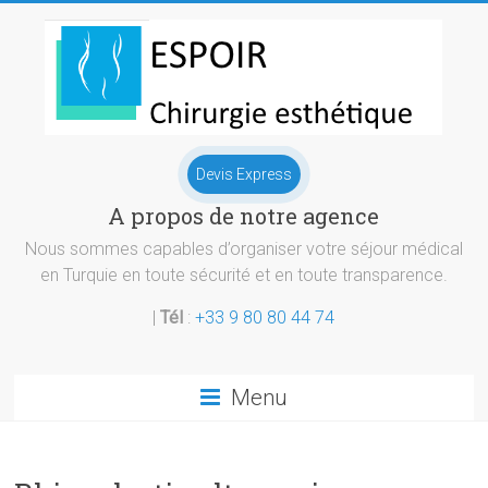
Skip
to
content
Chirurgie
Devis Express
esthetique
A propos de notre agence
Turquie
Nous sommes capables d’organiser votre séjour médical
en Turquie en toute sécurité et en toute transparence.
|
Tél
:
+33 9 80 80 44 74
Menu