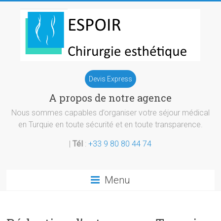
Skip
to
content
Chirurgie
Devis Express
esthetique
A propos de notre agence
Turquie
Nous sommes capables d’organiser votre séjour médical
en Turquie en toute sécurité et en toute transparence.
|
Tél
:
+33 9 80 80 44 74
Menu