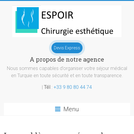
Skip
to
content
Chirurgie
Devis Express
esthetique
A propos de notre agence
Turquie
Nous sommes capables d’organiser votre séjour médical
en Turquie en toute sécurité et en toute transparence.
|
Tél
:
+33 9 80 80 44 74
Menu