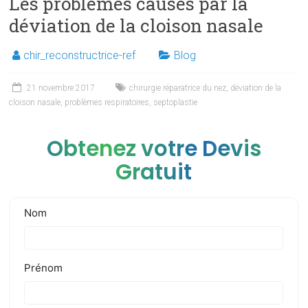
Les problèmes causés par la
déviation de la cloison nasale
chir_reconstructrice-ref
Blog
21 novembre 2017
chirurgie réparatrice du nez
,
déviation de la
cloison nasale
,
problèmes respiratoires
,
septoplastie
Obtenez votre Devis
Gratuit