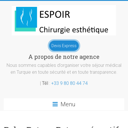
Skip
to
content
Chirurgie
Devis Express
esthetique
A propos de notre agence
Turquie
Nous sommes capables d’organiser votre séjour médical
en Turquie en toute sécurité et en toute transparence.
|
Tél
:
+33 9 80 80 44 74
Menu