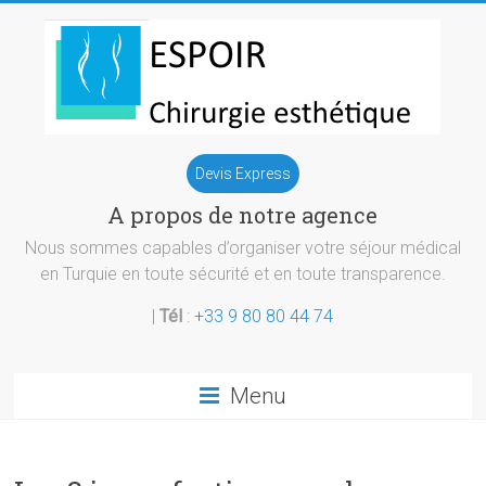
Skip
to
content
Chirurgie
Devis Express
esthetique
A propos de notre agence
Turquie
Nous sommes capables d’organiser votre séjour médical
en Turquie en toute sécurité et en toute transparence.
|
Tél
:
+33 9 80 80 44 74
Menu