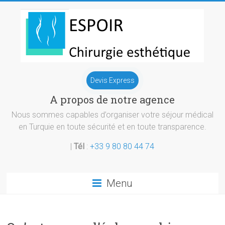
Skip
to
content
Chirurgie
Devis Express
esthetique
A propos de notre agence
Turquie
Nous sommes capables d’organiser votre séjour médical
en Turquie en toute sécurité et en toute transparence.
|
Tél
:
+33 9 80 80 44 74
Menu