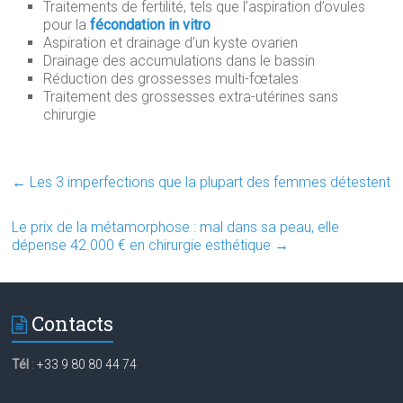
Traitements de fertilité, tels que l’aspiration d’ovules
pour la
fécondation in vitro
Aspiration et drainage d’un kyste ovarien
Drainage des accumulations dans le bassin
Réduction des grossesses multi-fœtales
Traitement des grossesses extra-utérines sans
chirurgie
←
Les 3 imperfections que la plupart des femmes détestent
Le prix de la métamorphose : mal dans sa peau, elle
dépense 42.000 € en chirurgie esthétique
→
Contacts
Tél
:
+33 9 80 80 44 74