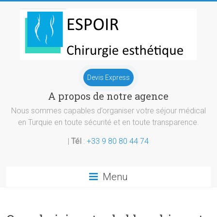
Skip
to
content
Chirurgie
Devis Express
esthetique
A propos de notre agence
Turquie
Nous sommes capables d’organiser votre séjour médical
en Turquie en toute sécurité et en toute transparence.
|
Tél
:
+33 9 80 80 44 74
Menu