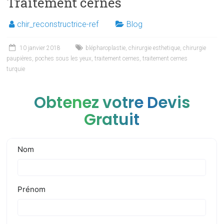
Traitement cernes
chir_reconstructrice-ref
Blog
10 janvier 2018
blépharoplastie
,
chirurgie esthetique
,
chirurgie
paupières
,
poches sous les yeux
,
traitement cernes
,
traitement cernes
turquie
Obtenez votre Devis
Gratuit