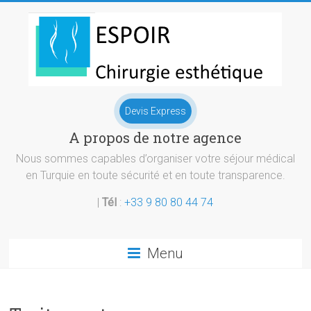
Skip
to
content
Chirurgie
Devis Express
esthetique
A propos de notre agence
Turquie
Nous sommes capables d’organiser votre séjour médical
en Turquie en toute sécurité et en toute transparence.
|
Tél
:
+33 9 80 80 44 74
Menu