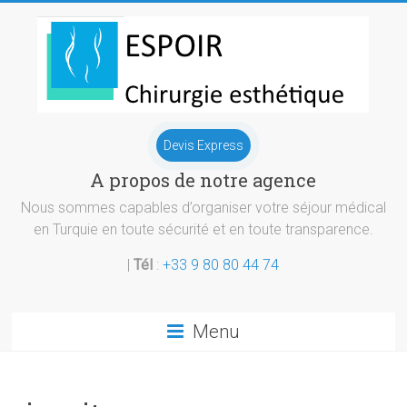
Skip
to
content
Chirurgie
Devis Express
esthetique
A propos de notre agence
Turquie
Nous sommes capables d’organiser votre séjour médical
en Turquie en toute sécurité et en toute transparence.
|
Tél
:
+33 9 80 80 44 74
Menu