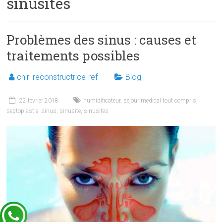
sinusites
Problèmes des sinus : causes et
traitements possibles
chir_reconstructrice-ref
Blog
22 février 2018
humidificateur
,
sejour medical tout compris
,
septoplastie
,
sinus
,
sinusite
,
sinusites