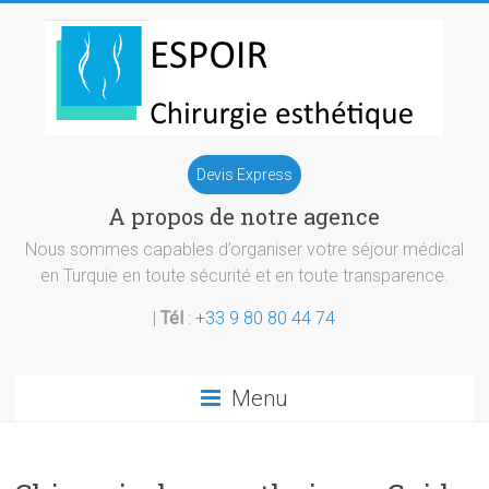
Skip
to
content
Chirurgie
Devis Express
esthetique
A propos de notre agence
Turquie
Nous sommes capables d’organiser votre séjour médical
en Turquie en toute sécurité et en toute transparence.
|
Tél
:
+33 9 80 80 44 74
Menu