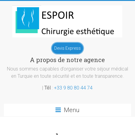
Skip
to
content
Chirurgie
Devis Express
esthetique
A propos de notre agence
Turquie
Nous sommes capables d’organiser votre séjour médical
en Turquie en toute sécurité et en toute transparence.
|
Tél
:
+33 9 80 80 44 74
Menu