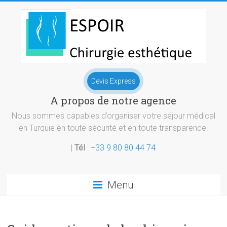
Skip
to
content
Chirurgie
Devis Express
esthetique
A propos de notre agence
Turquie
Nous sommes capables d’organiser votre séjour médical
en Turquie en toute sécurité et en toute transparence.
|
Tél
:
+33 9 80 80 44 74
Menu