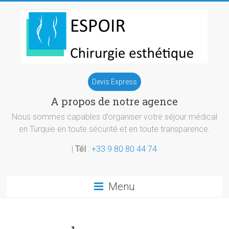
Skip
to
content
Chirurgie
Devis Express
esthetique
A propos de notre agence
Turquie
Nous sommes capables d’organiser votre séjour médical
en Turquie en toute sécurité et en toute transparence.
|
Tél
:
+33 9 80 80 44 74
Menu