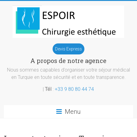
Skip
to
content
Chirurgie
Devis Express
esthetique
A propos de notre agence
Turquie
Nous sommes capables d’organiser votre séjour médical
en Turquie en toute sécurité et en toute transparence.
|
Tél
:
+33 9 80 80 44 74
Menu