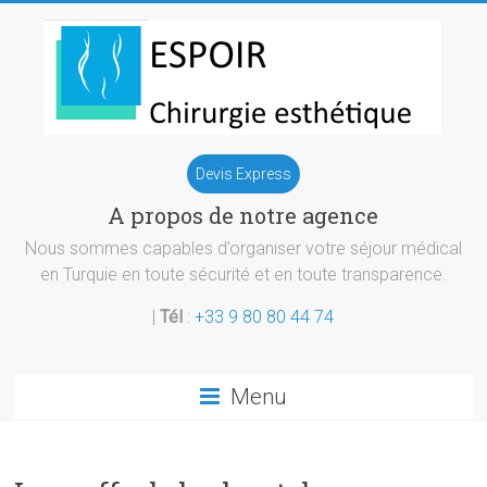
Skip
to
content
Chirurgie
Devis Express
esthetique
A propos de notre agence
Turquie
Nous sommes capables d’organiser votre séjour médical
en Turquie en toute sécurité et en toute transparence.
|
Tél
:
+33 9 80 80 44 74
Menu