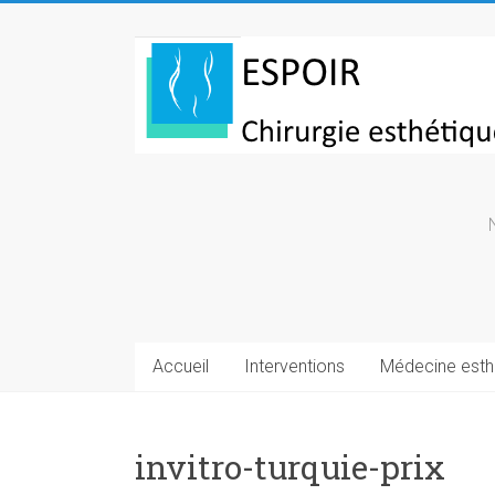
Skip
to
Chirurgie
content
esthetique
Turquie
Accueil
Interventions
Médecine esth
invitro-turquie-prix