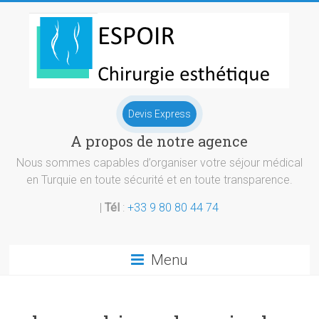
Skip
to
content
Chirurgie
Devis Express
esthetique
A propos de notre agence
Turquie
Nous sommes capables d’organiser votre séjour médical
en Turquie en toute sécurité et en toute transparence.
|
Tél
:
+33 9 80 80 44 74
Menu