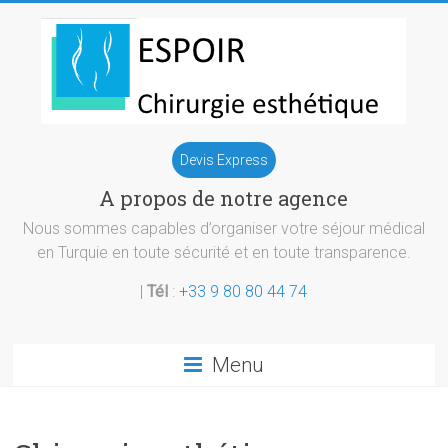
Skip
to
content
Chirurgie
Devis Express
esthetique
A propos de notre agence
Turquie
Nous sommes capables d’organiser votre séjour médical
en Turquie en toute sécurité et en toute transparence.
|
Tél
:
+33 9 80 80 44 74
Menu