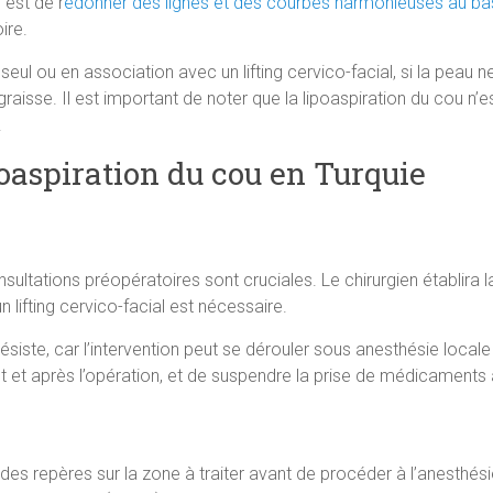
 est de r
edonner des lignes et des courbes harmonieuses au ba
ire.
seul ou en association avec un lifting cervico-facial, si la peau 
graisse. Il est important de noter que la lipoaspiration du cou n’
.
oaspiration du cou en Turquie
ultations préopératoires sont cruciales. Le chirurgien établira l
n lifting cervico-facial est nécessaire.
ésiste, car l’intervention peut se dérouler sous anesthésie loca
et après l’opération, et de suspendre la prise de médicaments 
a des repères sur la zone à traiter avant de procéder à l’anesthés