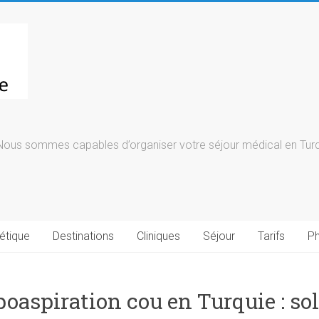
Nous sommes capables d’organiser votre séjour médical en Turqu
étique
Destinations
Cliniques
Séjour
Tarifs
Ph
poaspiration cou en Turquie : so