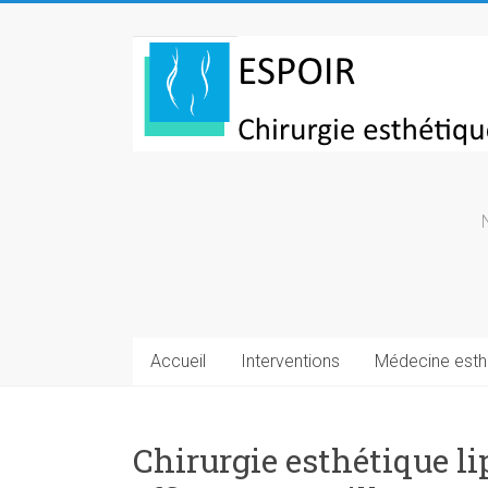
Skip
to
Chirurgie
content
esthetique
Turquie
Accueil
Interventions
Médecine esth
Chirurgie esthétique li