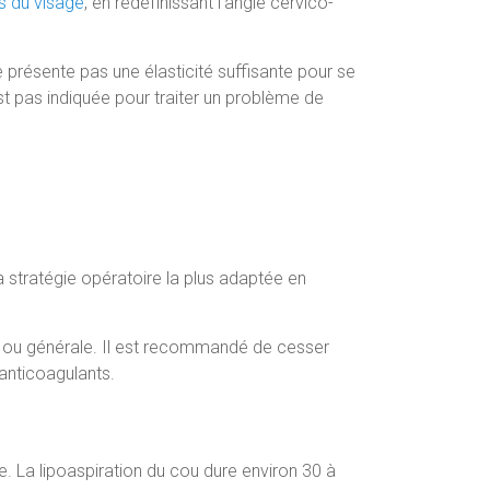
s du visage
, en redéfinissant l’angle cervico-
ne présente pas une élasticité suffisante pour se
est pas indiquée pour traiter un problème de
a stratégie opératoire la plus adaptée en
le ou générale. Il est recommandé de cesser
anticoagulants.
ie. La lipoaspiration du cou dure environ 30 à