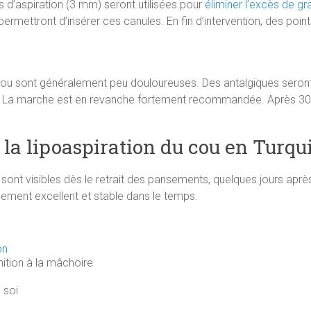
s d’aspiration (3 mm) seront utilisées pour
éliminer l’excès de gr
 permettront d’insérer ces canules. En fin d’intervention, des po
 cou sont généralement peu douloureuses. Des antalgiques seront 
. La marche est en revanche fortement recommandée. Après 30 jou
 la lipoaspiration du cou en Turqu
 sont visibles dès le retrait des pansements, quelques jours après
alement excellent et stable dans le temps.
on
inition à la mâchoire
 soi