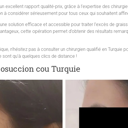
’un excellent rapport qualité-prix, grâce à l’expertise des chirur
 à considérer sérieusement pour tous ceux qui souhaitent affiner 
une solution efficace et accessible pour traiter l’excès de grais
 avantageux, cette opération permet d’obtenir des résultats remar
, n’hésitez pas à consulter un chirurgien qualifié en Turquie pour
e sont qu’à quelques clics de distance !
posuccion cou Turquie