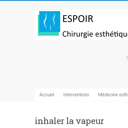
Skip
to
Chirurgie
content
esthetique
Turquie
Accueil
Interventions
Médecine esth
inhaler la vapeur