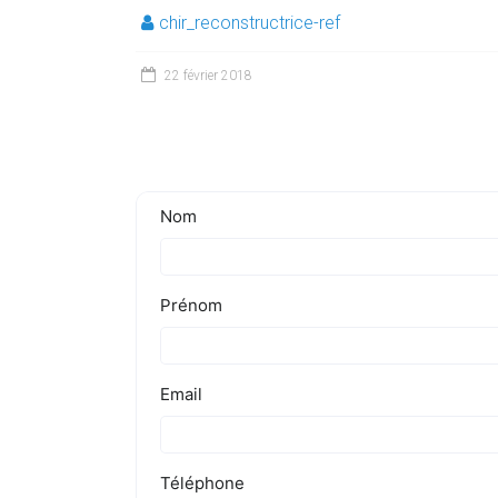
chir_reconstructrice-ref
22 février 2018