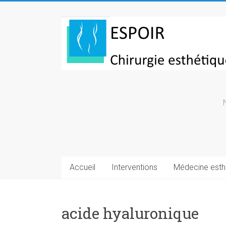
Skip
to
Chirurgie
content
esthetique
Turquie
Accueil
Interventions
Médecine esth
acide hyaluronique