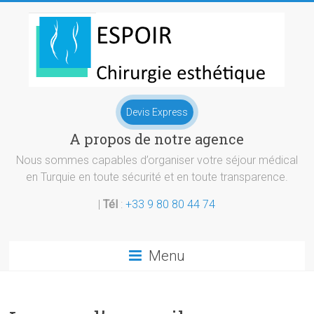
Skip
to
content
Chirurgie
Devis Express
esthetique
A propos de notre agence
Turquie
Nous sommes capables d’organiser votre séjour médical
en Turquie en toute sécurité et en toute transparence.
|
Tél
:
+33 9 80 80 44 74
Menu