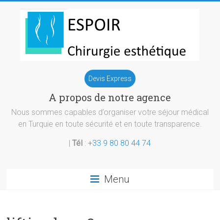
Skip
to
content
Chirurgie
Devis Express
esthetique
A propos de notre agence
Turquie
Nous sommes capables d’organiser votre séjour médical
en Turquie en toute sécurité et en toute transparence.
|
Tél
:
+33 9 80 80 44 74
Menu