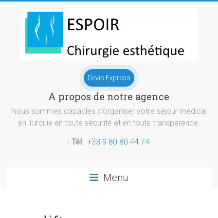
Skip
to
content
Chirurgie
Devis Express
esthetique
A propos de notre agence
Turquie
Nous sommes capables d’organiser votre séjour médical
en Turquie en toute sécurité et en toute transparence.
|
Tél
:
+33 9 80 80 44 74
Menu