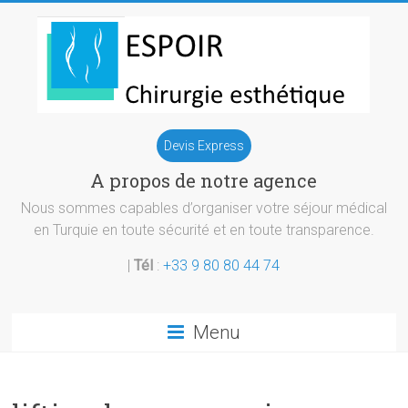
Skip
to
content
Chirurgie
Devis Express
esthetique
A propos de notre agence
Turquie
Nous sommes capables d’organiser votre séjour médical
en Turquie en toute sécurité et en toute transparence.
|
Tél
:
+33 9 80 80 44 74
Menu