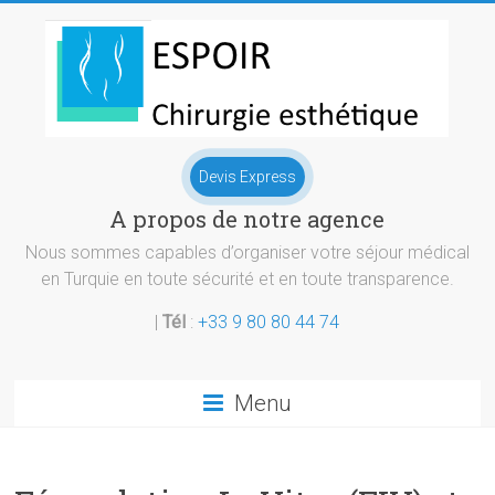
Skip
to
content
Chirurgie
Devis Express
esthetique
A propos de notre agence
Turquie
Nous sommes capables d’organiser votre séjour médical
en Turquie en toute sécurité et en toute transparence.
|
Tél
:
+33 9 80 80 44 74
Menu