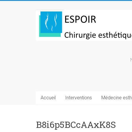
Skip
to
Chirurgie
content
esthetique
Turquie
Accueil
Interventions
Médecine esth
B8i6p5BCcAAxK8S