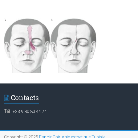
Contacts
Tél
:
+33 9 80 80 44 74
Copyright © 2025
Espoir Chirurgie esthetique Tunisie
.