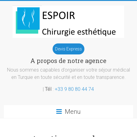
Skip
to
content
Chirurgie
Devis Express
esthetique
A propos de notre agence
Turquie
Nous sommes capables d’organiser votre séjour médical
en Turquie en toute sécurité et en toute transparence.
|
Tél
:
+33 9 80 80 44 74
Menu