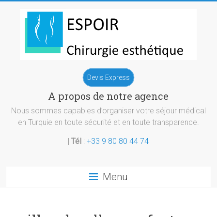
Skip
to
content
Chirurgie
Devis Express
esthetique
A propos de notre agence
Turquie
Nous sommes capables d’organiser votre séjour médical
en Turquie en toute sécurité et en toute transparence.
|
Tél
:
+33 9 80 80 44 74
Menu