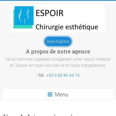
Skip
to
content
Chirurgie
Devis Express
esthetique
A propos de notre agence
Turquie
Nous sommes capables d’organiser votre séjour médical
en Turquie en toute sécurité et en toute transparence.
|
Tél
:
+33 9 80 80 44 74
Menu