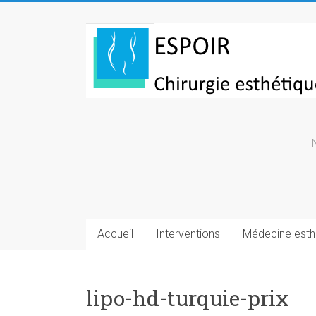
Skip
to
Chirurgie
content
esthetique
Turquie
Accueil
Interventions
Médecine esth
lipo-hd-turquie-prix