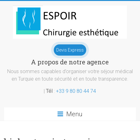
Skip
to
content
Chirurgie
Devis Express
esthetique
A propos de notre agence
Turquie
Nous sommes capables d’organiser votre séjour médical
en Turquie en toute sécurité et en toute transparence.
|
Tél
:
+33 9 80 80 44 74
Menu