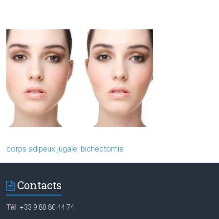
corps adipeux jugale
,
bichectomie
Contacts
Tél
:
+33 9 80 80 44 74