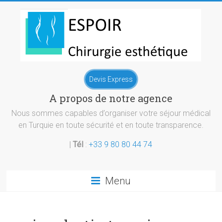
Skip
to
content
Chirurgie
Devis Express
esthetique
A propos de notre agence
Turquie
Nous sommes capables d’organiser votre séjour médical
en Turquie en toute sécurité et en toute transparence.
|
Tél
:
+33 9 80 80 44 74
Menu