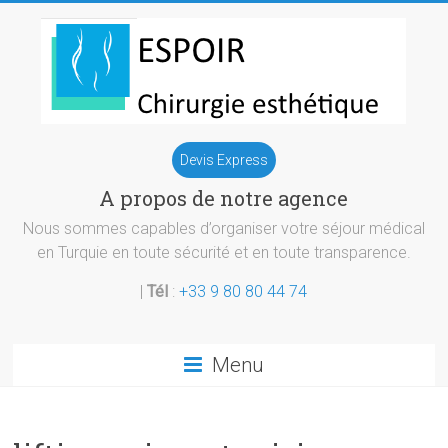
Skip
to
content
Chirurgie
Devis Express
esthetique
A propos de notre agence
Turquie
Nous sommes capables d’organiser votre séjour médical
en Turquie en toute sécurité et en toute transparence.
|
Tél
:
+33 9 80 80 44 74
Menu