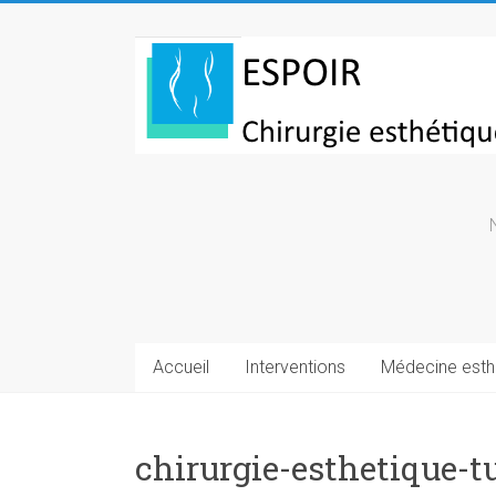
Skip
to
Chirurgie
content
esthetique
Turquie
Accueil
Interventions
Médecine esth
chirurgie-esthetique-t