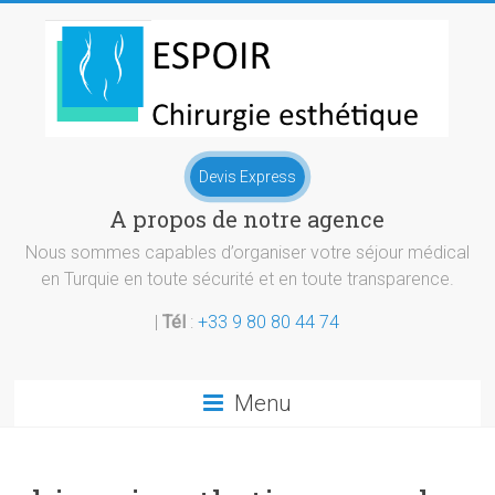
Skip
to
content
Chirurgie
Devis Express
esthetique
A propos de notre agence
Turquie
Nous sommes capables d’organiser votre séjour médical
en Turquie en toute sécurité et en toute transparence.
|
Tél
:
+33 9 80 80 44 74
Menu