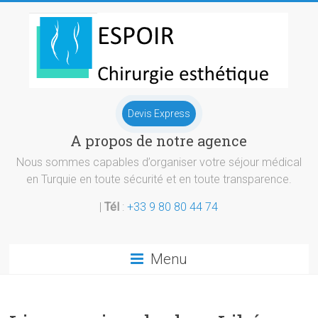
Skip
to
content
Chirurgie
Devis Express
esthetique
A propos de notre agence
Turquie
Nous sommes capables d’organiser votre séjour médical
en Turquie en toute sécurité et en toute transparence.
|
Tél
:
+33 9 80 80 44 74
Menu