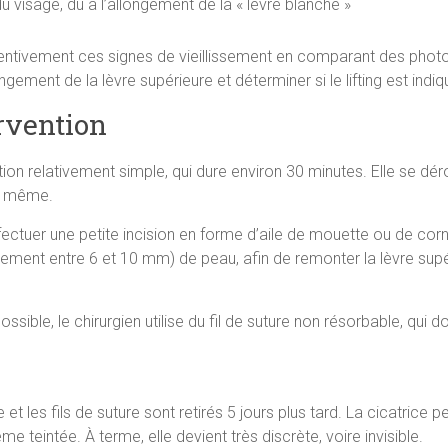
du visage, dû à l’allongement de la « lèvre blanche »
ttentivement ces signes de vieillissement en comparant des photos
gement de la lèvre supérieure et déterminer si le lifting est indiq
rvention
ention relativement simple, qui dure environ 30 minutes. Elle se d
ur même.
tuer une petite incision en forme d’aile de mouette ou de corne
lement entre 6 et 10 mm) de peau, afin de remonter la lèvre supé
ssible, le chirurgien utilise du fil de suture non résorbable, qui d
e et les fils de suture sont retirés 5 jours plus tard. La cicatrice
 teintée. À terme, elle devient très discrète, voire invisible.