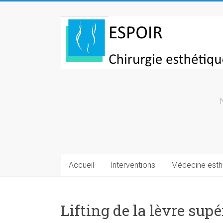
Skip
to
Chirurgie
content
esthetique
Turquie
Accueil
Interventions
Médecine esth
Lifting de la lèvre supé