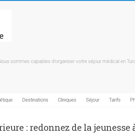
Nous sommes capables d’organiser votre séjour médical en Turqu
étique
Destinations
Cliniques
Séjour
Tarifs
Ph
rieure : redonnez de la jeunesse 