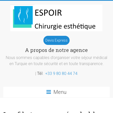
Skip
to
content
Chirurgie
Devis Express
esthetique
A propos de notre agence
Turquie
Nous sommes capables d’organiser votre séjour médical
en Turquie en toute sécurité et en toute transparence.
|
Tél
:
+33 9 80 80 44 74
Menu