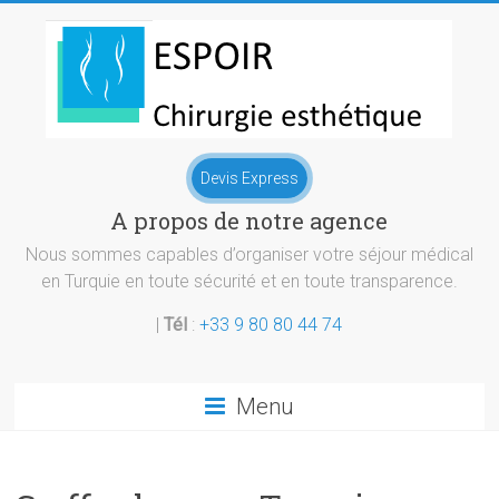
Skip
to
content
Chirurgie
Devis Express
esthetique
A propos de notre agence
Turquie
Nous sommes capables d’organiser votre séjour médical
en Turquie en toute sécurité et en toute transparence.
|
Tél
:
+33 9 80 80 44 74
Menu