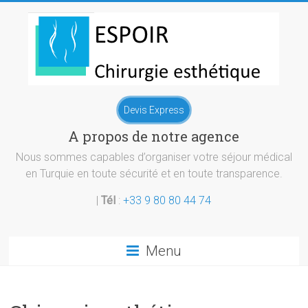
Skip
to
content
Chirurgie
Devis Express
esthetique
A propos de notre agence
Turquie
Nous sommes capables d’organiser votre séjour médical
en Turquie en toute sécurité et en toute transparence.
|
Tél
:
+33 9 80 80 44 74
Menu