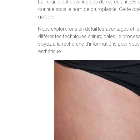
La Turquie est devenue ces dernières années u
connue sous le nom de cruroplastie. Cette opéra
galbée.
Nous explorerons en détail les avantages et l
différentes techniques chirurgicales, le proces
soyez à la recherche d’informations pour vous
esthétique.