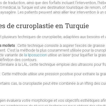
 traduction, ainsi que des forfaits incluant l’intervention, l’hé
ct médical, la Turquie est une destination touristique de renom, 
aysagère. Les patients peuvent ainsi allier leur intervention à u
es de cruroplastie en Turquie
nt plusieurs techniques de cruroplastie, adaptées aux besoins et 
s mollets
: Cette technique consiste à aspirer l’excès de graisse 
nt. C’est la méthode la plus couramment utilisée pour la cruropl
tte variante de
la liposuccion
utilise un laser pour liquéfier la gr
définition des contours.
 Similaire à la LAL, cette technique emploie des ultrasons pour fragil
: Cette méthode utilise une pression positive pour extraire la gr
rtains cas, la cruroplastie peut être combinée à un lifting des cu
rgien évaluera votre morphologie et vos objectifs esthétiques afi