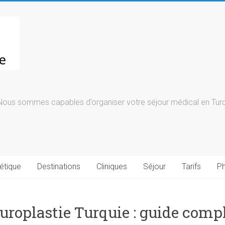
Nous sommes capables d’organiser votre séjour médical en Turqu
étique
Destinations
Cliniques
Séjour
Tarifs
Ph
uroplastie Turquie : guide comple