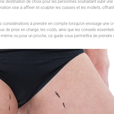
ne destination de choix pour les personnes souhaitant subir une
tion vise à affiner et sculpter les cuisses et les mollets, offran
es considérations à prendre en compte lorsqu’on envisage une cr
sus de prise en charge, les coûts, ainsi que les conseils essenti
-même ou pour un proche, ce guide vous permettra de prendre un