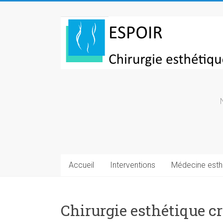
Skip
to
Chirurgie
content
esthetique
Turquie
Accueil
Interventions
Médecine esth
Chirurgie esthétique cr