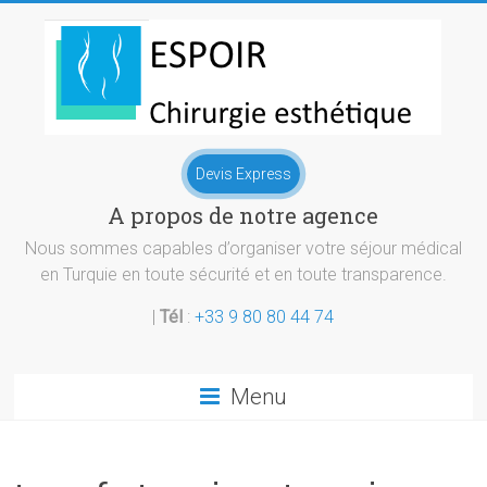
Skip
to
content
Chirurgie
Devis Express
esthetique
A propos de notre agence
Turquie
Nous sommes capables d’organiser votre séjour médical
en Turquie en toute sécurité et en toute transparence.
|
Tél
:
+33 9 80 80 44 74
Menu